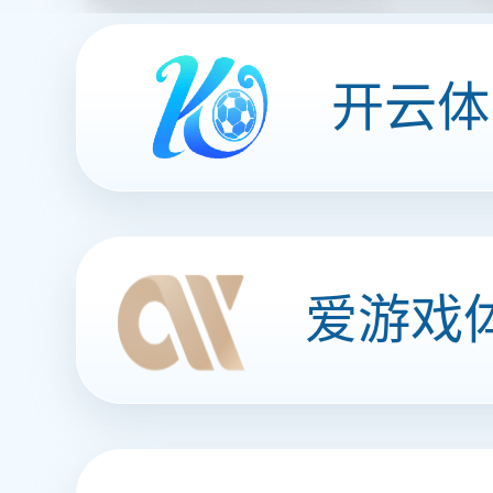
我们从
账户系统
v6.3.0：
支持多端登录状态统一，收藏、等级、浏
v6.2.0：
成长体系升级，等级进度清晰展示，提升
v6.0.0：
账户管理界面重构，操作更清晰，核心功