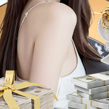
平台定期推出签到抽奖、赛事参与奖
励、节日礼包等多样化用户激励，提
升参与感与平台活跃度，打造更有温
度的服务体系。
高效系统响应
无论是赛事浏览、数据调用或内容切
换，系统响应均保持毫秒级速度，极
大提升使用流畅度，让您高效获取 拼
搏在线官方网站 数据资源。