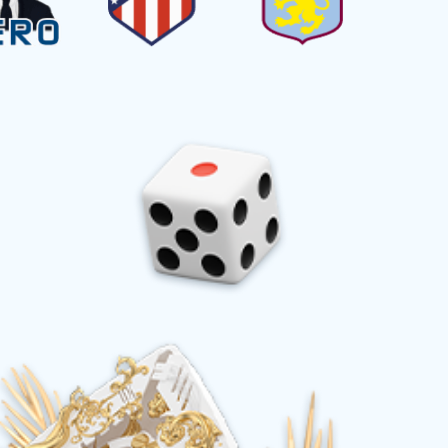
便捷的体育服务。
全年无休客服