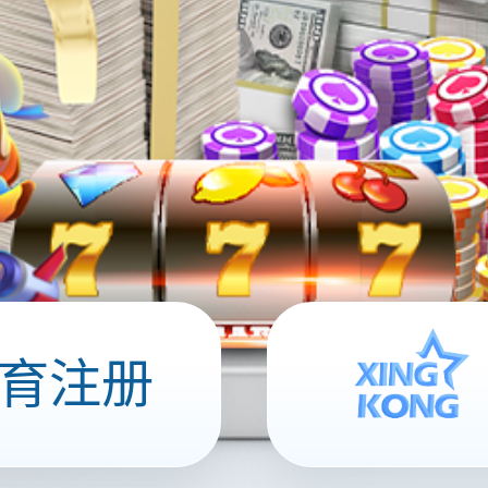
速浏览
体育赛事
包括足球、篮球、网球、羽毛球等，提供图文直播、赛程推送与