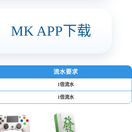
全包揽，
巴萨财政危机拖累锋线补强，莱万
天冿
老化后轮换...
至第1
，到2017
巴塞罗那的财政危机仍在持续发酵，这
在刚刚
...
已不再是新闻，但它的影响力却像...
中，天
查看详情
2026-07-31
查看详情
2026-