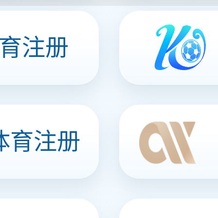
功能模块更新 · 分类查看版本演
功能角度归纳最近多个版本的主要更新内容，便于你快速了解优
赛事推荐
览数据实时同步。
v6.3.0：
基于行为模式的推
性推送。
用户参与积极性。
v6.2.0：
新增“热投榜”，
能一键直达。
v5.9.2：
话题聚合功能加入