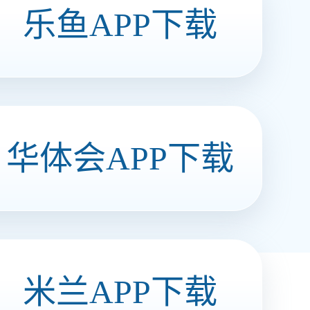
区”，支持拼搏在线官方网站语音与字幕讲解，覆盖新
类更清晰，常见问题支持搜索直达。
，支持建议提交与分类响应。
APP，随时掌握赛事
造，拼搏在线官方网站 App 提供高清直播、实时
及安全服务，助您畅享专业体育内容。