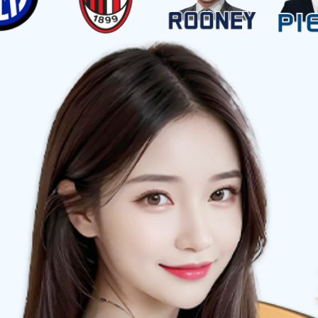
专业数据、高清视频，
拼搏在线官方网站APP
与网页版为您提供
APP下载
网页版入口
为什么选择 拼搏在线官方网站？
用心服务 · 细节决定体验
多元活动回馈