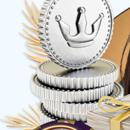
借助全球多节点部署与智能调度机
制，拼搏在线官方网站 实现高并发条
件下依然保持流畅体验。热门赛事期
间依旧顺畅无阻，保障您不错过任何
精彩瞬间。
隐私与数据保护
采用多重加密策略与权限控制机制，
全方位保障用户信息与数据交互安
全。拼搏在线官方网站 始终坚持以用
户隐私为首要原则，守护每一次访
问。