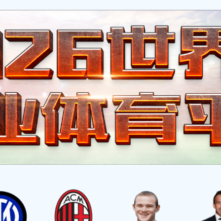
App下载
公司介绍
体育看点
在线官方网站
—— 比赛数据从这