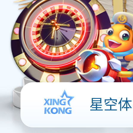
五大功能专区标签切换
一键切换你想了解的功能模块，内容直观明了，适合用户快
体育赛事
整合拼搏在线官方网站旗下多类热门体育项目，
验。