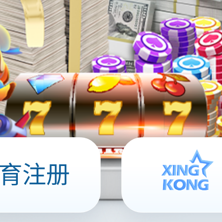
谈判细节：顶薪与角色定位
据了解，周琦的经纪团队在与北京首钢的初步谈判
是顶薪合同。作为CBA最有价值球员级别的内线
招致麾下，顶薪待遇几乎是必要条件。其二，则
调，周琦不应只是内线屏障，更应当是球队进攻
这一要求，无疑是对首钢现有阵容打法的一次重
点必须做出根本性调整。
谈判细节的曝光，立刻在联盟内部引发连锁反应