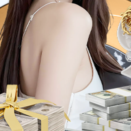
深感不满，也让这位中国男篮内线支柱的未来去