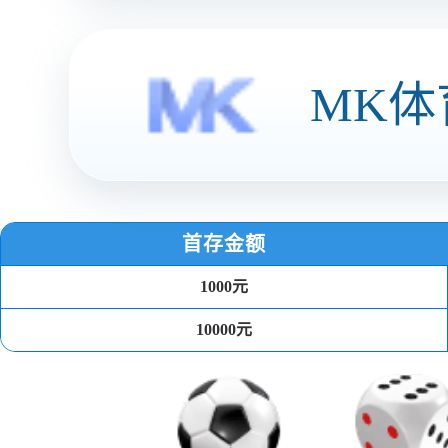
4
吉林东北虎主场12连胜遭终结，钟诚
在2023-2024赛季CBA联赛的一场焦点战
2026-06-06
5
刘国梁执教时期男单金牌全包揽，对比
从刘国梁2003年执掌男队帅印，到2017年
2026-08-01
推荐网站
开云网页版页面登录
爱游戏网页版
乐动在线平台
开云官方在线入口
mk体育官方网站