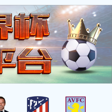
注册入口
里开始