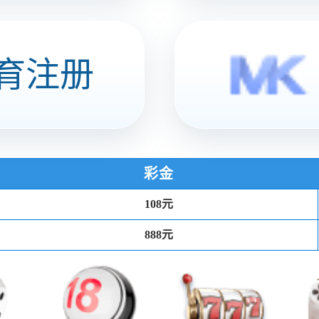
被吹违
中，吉林东北虎队主场迎战浙江...
如今
卸任总教练一职，这十余年间国...
联系我们
support@alleghenyalpacas.com