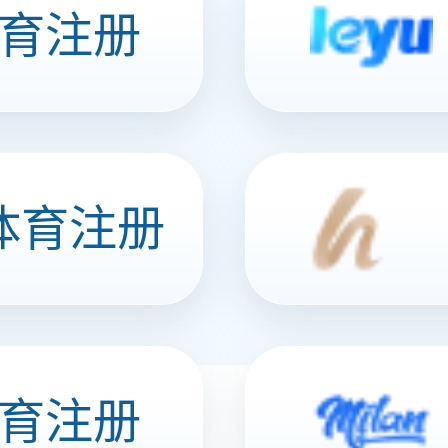
总结展望：去向未定，博弈
截至目前，周琦最终花落谁家仍无定论。北京首
心的双重索求，管理层必然要经历一番复杂的内
加速其寻找替代方案，但也不排除他们重新审视
口的推进，周琦的“顶薪”与“核心地位”之争，将
是首钢、广东还是其他潜在下家，谁能同时满足
的“战术核心”。